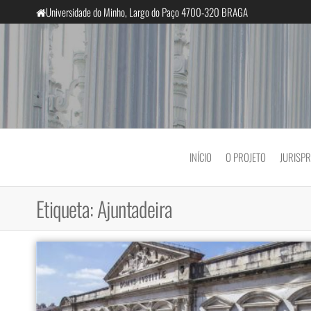
Saltar
Universidade do Minho, Largo do Paço 4700-320 BRAGA
para
o
conteúdo
InclusiveCourts
INÍCIO
O PROJETO
JURISP
Etiqueta:
Ajuntadeira