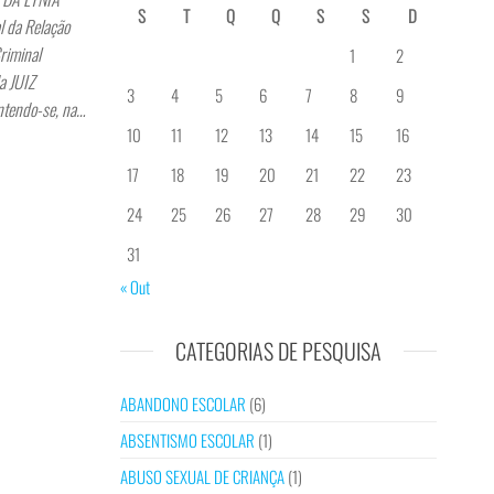
S
T
Q
Q
S
S
D
da Relação
riminal
1
2
a JUIZ
3
4
5
6
7
8
9
ntendo-se, na…
10
11
12
13
14
15
16
17
18
19
20
21
22
23
24
25
26
27
28
29
30
31
« Out
CATEGORIAS DE PESQUISA
ABANDONO ESCOLAR
(6)
ABSENTISMO ESCOLAR
(1)
ABUSO SEXUAL DE CRIANÇA
(1)