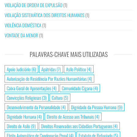
VIOLAÇÃO DE ORDEM DE EXPULSÃO
(1)
VIOLAÇÃO SISTEMÁTICA DOS DIREITOS HUMANOS
(1)
VIOLÊNCIA DOMÉSTICA
(1)
VONTADE DA MENOR
(1)
PALAVRAS-CHAVE MAIS UTILIZADAS
Apoio Judiciário
(6)
Apátridas
(7)
Asilo Político
(4)
Autorização de Residência Por Razões Humanitárias
(4)
Caixa Geral de Aposentações
(4)
Comunidade Cigana
(4)
Convicções Religiosas
(3)
Cultura
(5)
Desenvolvimento da Personalidade
(4)
Dignidade da Pessoa Humana
(9)
Dignidade Humana
(4)
Direito de Acesso aos Tribunais
(4)
Direito de Asilo
(9)
Direitos Reservados aos Cidadãos Portugueses
(4)
Efeito Automático de Condenação Penal
(4)
Estatuto de Refugiado
(5)