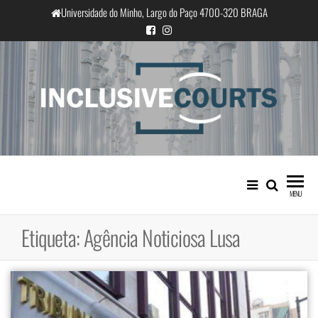
Saltar
Universidade do Minho, Largo do Paço 4700-320 BRAGA
para
o
conteúdo
InclusiveCourts
Igualdade e diferença cultural na
prática judicial portuguesa
MENU
Etiqueta:
Agência Noticiosa Lusa