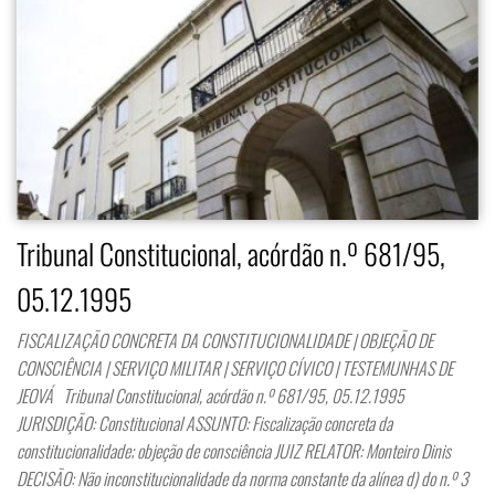
Tribunal Constitucional, acórdão n.º 681/95,
05.12.1995
FISCALIZAÇÃO CONCRETA DA CONSTITUCIONALIDADE | OBJEÇÃO DE
CONSCIÊNCIA | SERVIÇO MILITAR | SERVIÇO CÍVICO | TESTEMUNHAS DE
JEOVÁ Tribunal Constitucional, acórdão n.º 681/95, 05.12.1995
JURISDIÇÃO: Constitucional ASSUNTO: Fiscalização concreta da
constitucionalidade; objeção de consciência JUIZ RELATOR: Monteiro Dinis
DECISÃO: Não inconstitucionalidade da norma constante da alínea d) do n.º 3