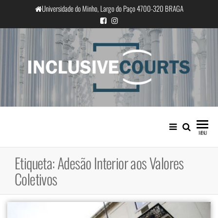
Saltar
Universidade do Minho, Largo do Paço 4700-320 BRAGA
para
o
conteúdo
InclusiveCourts
Igualdade e diferença cultural na
prática judicial portuguesa
MENU
Etiqueta:
Adesão Interior aos Valores
Coletivos