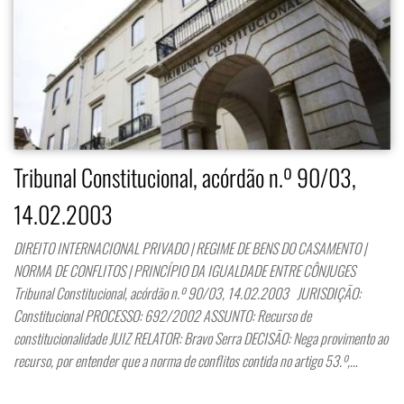
Tribunal Constitucional, acórdão n.º 90/03,
14.02.2003
DIREITO INTERNACIONAL PRIVADO | REGIME DE BENS DO CASAMENTO |
NORMA DE CONFLITOS | PRINCÍPIO DA IGUALDADE ENTRE CÔNJUGES
Tribunal Constitucional, acórdão n.º 90/03, 14.02.2003 JURISDIÇÃO:
Constitucional PROCESSO: 692/2002 ASSUNTO: Recurso de
constitucionalidade JUIZ RELATOR: Bravo Serra DECISÃO: Nega provimento ao
recurso, por entender que a norma de conflitos contida no artigo 53.º,…