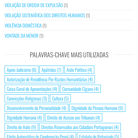
VIOLAÇÃO DE ORDEM DE EXPULSÃO
(1)
VIOLAÇÃO SISTEMÁTICA DOS DIREITOS HUMANOS
(1)
VIOLÊNCIA DOMÉSTICA
(1)
VONTADE DA MENOR
(1)
PALAVRAS-CHAVE MAIS UTILIZADAS
Apoio Judiciário
(6)
Apátridas
(7)
Asilo Político
(4)
Autorização de Residência Por Razões Humanitárias
(4)
Caixa Geral de Aposentações
(4)
Comunidade Cigana
(4)
Convicções Religiosas
(3)
Cultura
(5)
Desenvolvimento da Personalidade
(4)
Dignidade da Pessoa Humana
(9)
Dignidade Humana
(4)
Direito de Acesso aos Tribunais
(4)
Direito de Asilo
(9)
Direitos Reservados aos Cidadãos Portugueses
(4)
Efeito Automático de Condenação Penal
(4)
Estatuto de Refugiado
(5)