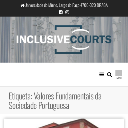
Saltar
Universidade do Minho, Largo do Paço 4700-320 BRAGA
para
o
conteúdo
InclusiveCourts
Igualdade e diferença cultural na
prática judicial portuguesa
MENU
Etiqueta:
Valores Fundamentais da
Sociedade Portuguesa