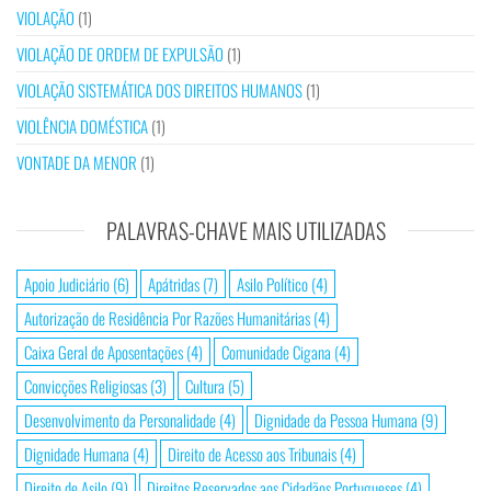
VIOLAÇÃO
(1)
VIOLAÇÃO DE ORDEM DE EXPULSÃO
(1)
VIOLAÇÃO SISTEMÁTICA DOS DIREITOS HUMANOS
(1)
VIOLÊNCIA DOMÉSTICA
(1)
VONTADE DA MENOR
(1)
PALAVRAS-CHAVE MAIS UTILIZADAS
Apoio Judiciário
(6)
Apátridas
(7)
Asilo Político
(4)
Autorização de Residência Por Razões Humanitárias
(4)
Caixa Geral de Aposentações
(4)
Comunidade Cigana
(4)
Convicções Religiosas
(3)
Cultura
(5)
Desenvolvimento da Personalidade
(4)
Dignidade da Pessoa Humana
(9)
Dignidade Humana
(4)
Direito de Acesso aos Tribunais
(4)
Direito de Asilo
(9)
Direitos Reservados aos Cidadãos Portugueses
(4)