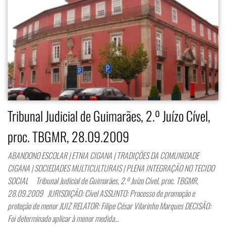
Tribunal Judicial de Guimarães, 2.º Juízo Cível,
proc. TBGMR, 28.09.2009
ABANDONO ESCOLAR | ETNIA CIGANA | TRADIÇÕES DA COMUNIDADE
CIGANA | SOCIEDADES MULTICULTURAIS | PLENA INTEGRAÇÃO NO TECIDO
SOCIAL Tribunal Judicial de Guimarães, 2.º Juízo Cível, proc. TBGMR,
28.09.2009 JURISDIÇÃO: Cível ASSUNTO: Processo de promoção e
proteção de menor JUIZ RELATOR: Filipe César Vilarinho Marques DECISÃO:
Foi determinado aplicar à menor medida…