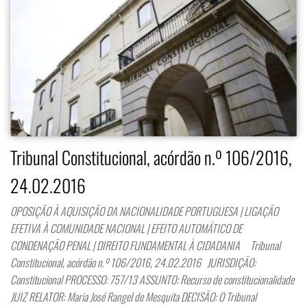
Tribunal Constitucional, acórdão n.º 106/2016,
24.02.2016
OPOSIÇÃO À AQUISIÇÃO DA NACIONALIDADE PORTUGUESA | LIGAÇÃO
EFETIVA À COMUNIDADE NACIONAL | EFEITO AUTOMÁTICO DE
CONDENAÇÃO PENAL | DIREITO FUNDAMENTAL À CIDADANIA Tribunal
Constitucional, acórdão n.º 106/2016, 24.02.2016 JURISDIÇÃO:
Constitucional PROCESSO: 757/13 ASSUNTO: Recurso de constitucionalidade
JUIZ RELATOR: Maria José Rangel de Mesquita DECISÃO: O Tribunal