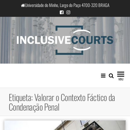
Saltar
Universidade do Minho, Largo do Paço 4700-320 BRAGA
para
o
conteúdo
InclusiveCourts
Igualdade e diferença cultural na
prática judicial portuguesa
MENU
Etiqueta:
Valorar o Contexto Fáctico da
Condenação Penal