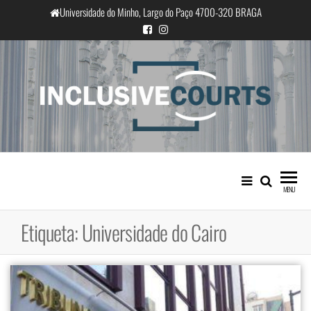
Saltar
Universidade do Minho, Largo do Paço 4700-320 BRAGA
para
o
conteúdo
InclusiveCourts
Igualdade e diferença cultural na
prática judicial portuguesa
MENU
Etiqueta:
Universidade do Cairo