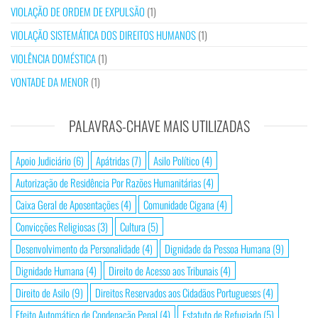
VIOLAÇÃO DE ORDEM DE EXPULSÃO
(1)
VIOLAÇÃO SISTEMÁTICA DOS DIREITOS HUMANOS
(1)
VIOLÊNCIA DOMÉSTICA
(1)
VONTADE DA MENOR
(1)
PALAVRAS-CHAVE MAIS UTILIZADAS
Apoio Judiciário
(6)
Apátridas
(7)
Asilo Político
(4)
Autorização de Residência Por Razões Humanitárias
(4)
Caixa Geral de Aposentações
(4)
Comunidade Cigana
(4)
Convicções Religiosas
(3)
Cultura
(5)
Desenvolvimento da Personalidade
(4)
Dignidade da Pessoa Humana
(9)
Dignidade Humana
(4)
Direito de Acesso aos Tribunais
(4)
Direito de Asilo
(9)
Direitos Reservados aos Cidadãos Portugueses
(4)
Efeito Automático de Condenação Penal
(4)
Estatuto de Refugiado
(5)