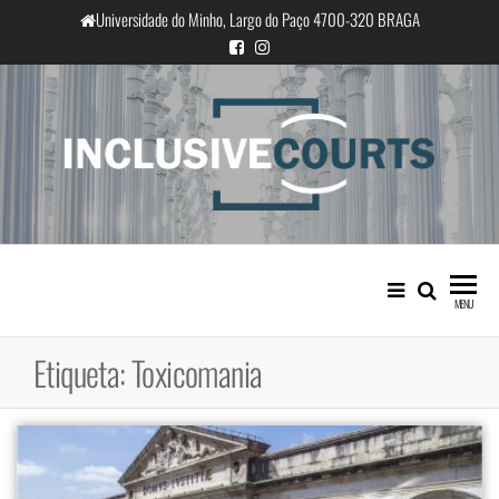
Saltar
Universidade do Minho, Largo do Paço 4700-320 BRAGA
para
o
conteúdo
InclusiveCourts
Igualdade e diferença cultural na
prática judicial portuguesa
MENU
Etiqueta:
Toxicomania