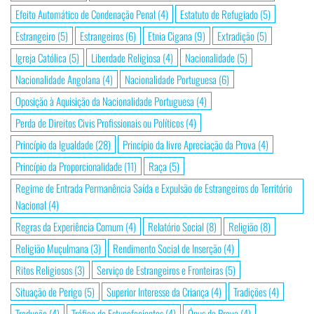
Efeito Automático de Condenação Penal
(4)
Estatuto de Refugiado
(5)
Estrangeiro
(5)
Estrangeiros
(6)
Etnia Cigana
(9)
Extradição
(5)
Igreja Católica
(5)
Liberdade Religiosa
(4)
Nacionalidade
(5)
Nacionalidade Angolana
(4)
Nacionalidade Portuguesa
(6)
Oposição à Aquisição da Nacionalidade Portuguesa
(4)
Perda de Direitos Civis Profissionais ou Políticos
(4)
Princípio da Igualdade
(28)
Princípio da livre Apreciação da Prova
(4)
Princípio da Proporcionalidade
(11)
Raça
(5)
Regime de Entrada Permanência Saída e Expulsão de Estrangeiros do Território
Nacional
(4)
Regras da Experiência Comum
(4)
Relatório Social
(8)
Religião
(8)
Religião Muçulmana
(3)
Rendimento Social de Inserção
(4)
Ritos Religiosos
(3)
Serviço de Estrangeiros e Fronteiras
(5)
Situação de Perigo
(5)
Superior Interesse da Criança
(4)
Tradições
(4)
Tradução
(4)
Tráfico de Estupefacientes
(4)
Ónus da Prova
(4)