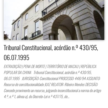
Tribunal Constitucional, acórdão n.º 430/95,
06.07.1995
EXTRADIÇÃO | PENA DE MORTE | TERRITÓRIO DE MACAU | REPÚBLICA
POPULAR DA CHINA Tribunal Constitucional, acórdão n.º 430/95,
06.07.1995 JURISDIÇÃO: Constitucional PROCESSO: 448/94 ASSUNTO:
Recurso de constitucionalidade JUIZ RELATOR: Ribeiro Mendes DECISÃO:
Concede provimento ao recurso, julgando inconstitucional a norma do artigo
4.º, n.º 1, alínea a), do Decreto-Lei n.º 437/75, de…