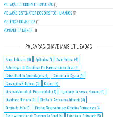
VIOLAÇÃO DE ORDEM DE EXPULSÃO
(1)
VIOLAÇÃO SISTEMÁTICA DOS DIREITOS HUMANOS
(1)
VIOLÊNCIA DOMÉSTICA
(1)
VONTADE DA MENOR
(1)
PALAVRAS-CHAVE MAIS UTILIZADAS
Apoio Judiciário
(6)
Apátridas
(7)
Asilo Político
(4)
Autorização de Residência Por Razões Humanitárias
(4)
Caixa Geral de Aposentações
(4)
Comunidade Cigana
(4)
Convicções Religiosas
(3)
Cultura
(5)
Desenvolvimento da Personalidade
(4)
Dignidade da Pessoa Humana
(9)
Dignidade Humana
(4)
Direito de Acesso aos Tribunais
(4)
Direito de Asilo
(9)
Direitos Reservados aos Cidadãos Portugueses
(4)
Efeito Automático de Condenação Penal
(4)
Estatuto de Refugiado
(5)