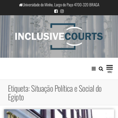
Saltar
Universidade do Minho, Largo do Paço 4700-320 BRAGA
para
o
conteúdo
InclusiveCourts
Igualdade e diferença cultural na
prática judicial portuguesa
MENU
Etiqueta:
Situação Política e Social do
Egipto