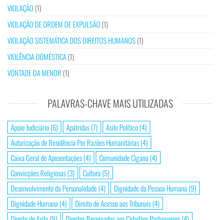
VIOLAÇÃO
(1)
VIOLAÇÃO DE ORDEM DE EXPULSÃO
(1)
VIOLAÇÃO SISTEMÁTICA DOS DIREITOS HUMANOS
(1)
VIOLÊNCIA DOMÉSTICA
(1)
VONTADE DA MENOR
(1)
PALAVRAS-CHAVE MAIS UTILIZADAS
Apoio Judiciário
(6)
Apátridas
(7)
Asilo Político
(4)
Autorização de Residência Por Razões Humanitárias
(4)
Caixa Geral de Aposentações
(4)
Comunidade Cigana
(4)
Convicções Religiosas
(3)
Cultura
(5)
Desenvolvimento da Personalidade
(4)
Dignidade da Pessoa Humana
(9)
Dignidade Humana
(4)
Direito de Acesso aos Tribunais
(4)
Direito de Asilo
(9)
Direitos Reservados aos Cidadãos Portugueses
(4)