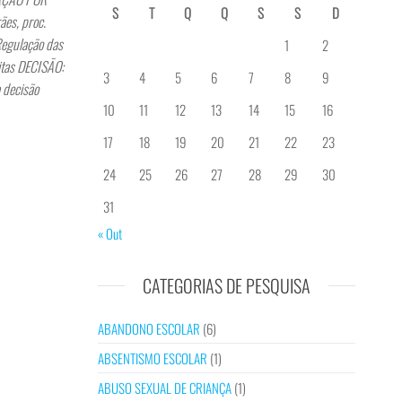
S
T
Q
Q
S
S
D
es, proc.
egulação das
1
2
itas DECISÃO:
3
4
5
6
7
8
9
 decisão
10
11
12
13
14
15
16
17
18
19
20
21
22
23
24
25
26
27
28
29
30
31
« Out
CATEGORIAS DE PESQUISA
ABANDONO ESCOLAR
(6)
ABSENTISMO ESCOLAR
(1)
ABUSO SEXUAL DE CRIANÇA
(1)