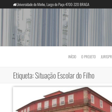
Saltar
Universidade do Minho, Largo do Paço 4700-320 BRAGA
para
o
conteúdo
InclusiveCourts
INÍCIO
O PROJETO
JURISP
Etiqueta:
Situação Escolar do Filho