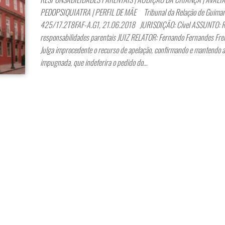
PEDOPSIQUIATRA | PERFIL DE MÃE Tribunal da Relação de Guimarã
425/17.2T8FAF-A.G1, 21.06.2018 JURISDIÇÃO: Cível ASSUNTO: R
responsabilidades parentais JUIZ RELATOR: Fernando Fernandes Fre
Julga improcedente o recurso de apelação, confirmando e mantendo a
impugnada, que indeferira o pedido do…