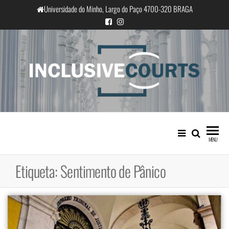
Saltar
Universidade do Minho, Largo do Paço 4700-320 BRAGA
para
o
conteúdo
InclusiveCourts
Igualdade e diferença cultural na
prática judicial portuguesa
MENU
Etiqueta:
Sentimento de Pânico