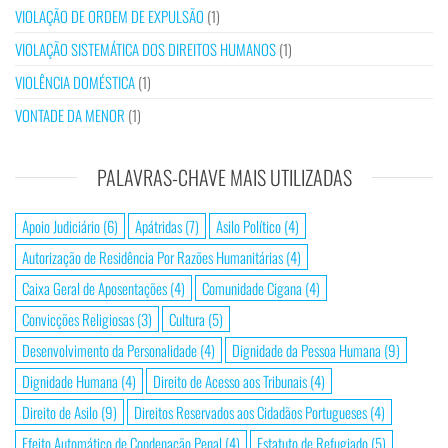
VIOLAÇÃO DE ORDEM DE EXPULSÃO
(1)
VIOLAÇÃO SISTEMÁTICA DOS DIREITOS HUMANOS
(1)
VIOLÊNCIA DOMÉSTICA
(1)
VONTADE DA MENOR
(1)
PALAVRAS-CHAVE MAIS UTILIZADAS
Apoio Judiciário
(6)
Apátridas
(7)
Asilo Político
(4)
Autorização de Residência Por Razões Humanitárias
(4)
Caixa Geral de Aposentações
(4)
Comunidade Cigana
(4)
Convicções Religiosas
(3)
Cultura
(5)
Desenvolvimento da Personalidade
(4)
Dignidade da Pessoa Humana
(9)
Dignidade Humana
(4)
Direito de Acesso aos Tribunais
(4)
Direito de Asilo
(9)
Direitos Reservados aos Cidadãos Portugueses
(4)
Efeito Automático de Condenação Penal
(4)
Estatuto de Refugiado
(5)