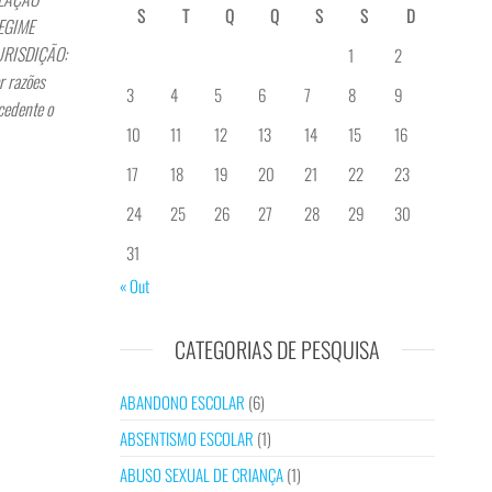
S
T
Q
Q
S
S
D
REGIME
JURISDIÇÃO:
1
2
r razões
3
4
5
6
7
8
9
cedente o
10
11
12
13
14
15
16
17
18
19
20
21
22
23
24
25
26
27
28
29
30
31
« Out
CATEGORIAS DE PESQUISA
ABANDONO ESCOLAR
(6)
ABSENTISMO ESCOLAR
(1)
ABUSO SEXUAL DE CRIANÇA
(1)