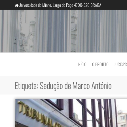
Saltar
Universidade do Minho, Largo do Paço 4700-320 BRAGA
para
o
conteúdo
InclusiveCourts
INÍCIO
O PROJETO
JURISP
Etiqueta:
Sedução de Marco António