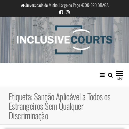
Saltar
Universidade do Minho, Largo do Paço 4700-320 BRAGA
para
o
conteúdo
InclusiveCourts
Igualdade e diferença cultural na
prática judicial portuguesa
MENU
Etiqueta:
Sanção Aplicável a Todos os
Estrangeiros Sem Qualquer
Discriminação