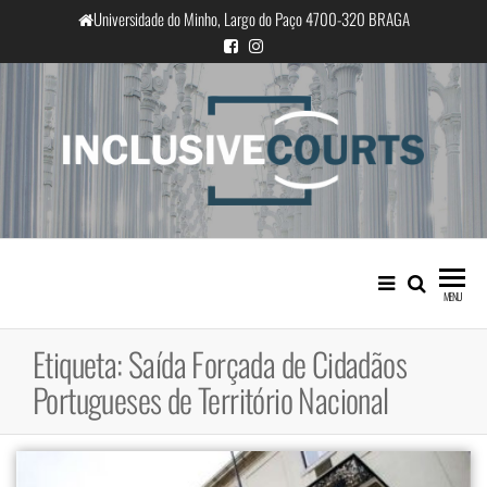
Saltar
Universidade do Minho, Largo do Paço 4700-320 BRAGA
para
o
conteúdo
InclusiveCourts
Igualdade e diferença cultural na
prática judicial portuguesa
MENU
Etiqueta:
Saída Forçada de Cidadãos
Portugueses de Território Nacional