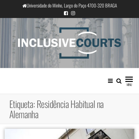
Saltar
Universidade do Minho, Largo do Paço 4700-320 BRAGA
para
o
conteúdo
InclusiveCourts
Igualdade e diferença cultural na
prática judicial portuguesa
MENU
Etiqueta:
Residência Habitual na
Alemanha