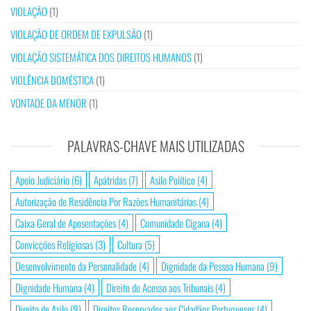
VIOLAÇÃO
(1)
VIOLAÇÃO DE ORDEM DE EXPULSÃO
(1)
VIOLAÇÃO SISTEMÁTICA DOS DIREITOS HUMANOS
(1)
VIOLÊNCIA DOMÉSTICA
(1)
VONTADE DA MENOR
(1)
PALAVRAS-CHAVE MAIS UTILIZADAS
Apoio Judiciário
(6)
Apátridas
(7)
Asilo Político
(4)
Autorização de Residência Por Razões Humanitárias
(4)
Caixa Geral de Aposentações
(4)
Comunidade Cigana
(4)
Convicções Religiosas
(3)
Cultura
(5)
Desenvolvimento da Personalidade
(4)
Dignidade da Pessoa Humana
(9)
Dignidade Humana
(4)
Direito de Acesso aos Tribunais
(4)
Direito de Asilo
(9)
Direitos Reservados aos Cidadãos Portugueses
(4)