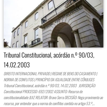
Tribunal Constitucional, acórdão n.º 90/03,
14.02.2003
DIREITO INTERNACIONAL PRIVADO | REGIME DE BENS DO CASAMENTO |
NORMA DE CONFLITOS | PRINCÍPIO DA IGUALDADE ENTRE CÔNJUGES
Tribunal Constitucional, acórdão n.º 90/03, 14.02.2003 JURISDIÇÃO:
Constitucional PROCESSO: 692/2002 ASSUNTO: Recurso de
constitucionalidade JUIZ RELATOR: Bravo Serra DECISÃO: Nega provimento ao
recurso, por entender que a norma de conflitos contida no artigo 53.º,…