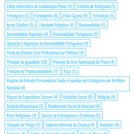
Efeito Automático de Condenação Penal
(4)
Estatuto de Refugiado
(5)
Estrangeiro
(5)
Estrangeiros
(6)
Etnia Cigana
(9)
Extradição
(5)
Igreja Católica
(5)
Liberdade Religiosa
(4)
Nacionalidade
(5)
Nacionalidade Angolana
(4)
Nacionalidade Portuguesa
(6)
Oposição à Aquisição da Nacionalidade Portuguesa
(4)
Perda de Direitos Civis Profissionais ou Políticos
(4)
Princípio da Igualdade
(28)
Princípio da livre Apreciação da Prova
(4)
Princípio da Proporcionalidade
(11)
Raça
(5)
Regime de Entrada Permanência Saída e Expulsão de Estrangeiros do Território
Nacional
(4)
Regras da Experiência Comum
(4)
Relatório Social
(8)
Religião
(8)
Religião Muçulmana
(3)
Rendimento Social de Inserção
(4)
Ritos Religiosos
(3)
Serviço de Estrangeiros e Fronteiras
(5)
Situação de Perigo
(5)
Superior Interesse da Criança
(4)
Tradições
(4)
Tradução
(4)
Tráfico de Estupefacientes
(4)
Ónus da Prova
(4)