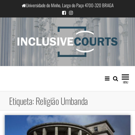
Saltar
Universidade do Minho, Largo do Paço 4700-320 BRAGA
para
o
conteúdo
InclusiveCourts
Igualdade e diferença cultural na
prática judicial portuguesa
MENU
Etiqueta:
Religião Umbanda