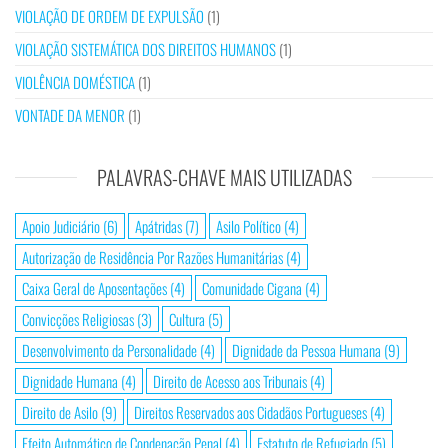
VIOLAÇÃO DE ORDEM DE EXPULSÃO
(1)
VIOLAÇÃO SISTEMÁTICA DOS DIREITOS HUMANOS
(1)
VIOLÊNCIA DOMÉSTICA
(1)
VONTADE DA MENOR
(1)
PALAVRAS-CHAVE MAIS UTILIZADAS
Apoio Judiciário
(6)
Apátridas
(7)
Asilo Político
(4)
Autorização de Residência Por Razões Humanitárias
(4)
Caixa Geral de Aposentações
(4)
Comunidade Cigana
(4)
Convicções Religiosas
(3)
Cultura
(5)
Desenvolvimento da Personalidade
(4)
Dignidade da Pessoa Humana
(9)
Dignidade Humana
(4)
Direito de Acesso aos Tribunais
(4)
Direito de Asilo
(9)
Direitos Reservados aos Cidadãos Portugueses
(4)
Efeito Automático de Condenação Penal
(4)
Estatuto de Refugiado
(5)