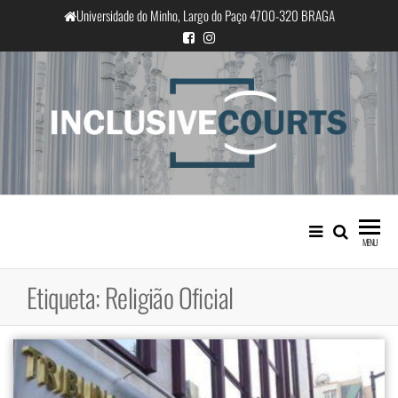
Saltar
Universidade do Minho, Largo do Paço 4700-320 BRAGA
para
o
conteúdo
InclusiveCourts
Igualdade e diferença cultural na
prática judicial portuguesa
MENU
Etiqueta:
Religião Oficial