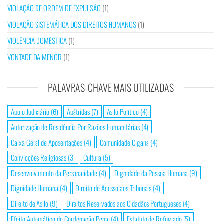
VIOLAÇÃO DE ORDEM DE EXPULSÃO
(1)
VIOLAÇÃO SISTEMÁTICA DOS DIREITOS HUMANOS
(1)
VIOLÊNCIA DOMÉSTICA
(1)
VONTADE DA MENOR
(1)
PALAVRAS-CHAVE MAIS UTILIZADAS
Apoio Judiciário
(6)
Apátridas
(7)
Asilo Político
(4)
Autorização de Residência Por Razões Humanitárias
(4)
Caixa Geral de Aposentações
(4)
Comunidade Cigana
(4)
Convicções Religiosas
(3)
Cultura
(5)
Desenvolvimento da Personalidade
(4)
Dignidade da Pessoa Humana
(9)
Dignidade Humana
(4)
Direito de Acesso aos Tribunais
(4)
Direito de Asilo
(9)
Direitos Reservados aos Cidadãos Portugueses
(4)
Efeito Automático de Condenação Penal
(4)
Estatuto de Refugiado
(5)