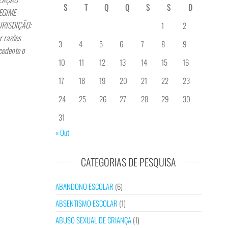
S
T
Q
Q
S
S
D
REGIME
JURISDIÇÃO:
1
2
r razões
3
4
5
6
7
8
9
cedente o
10
11
12
13
14
15
16
17
18
19
20
21
22
23
24
25
26
27
28
29
30
31
« Out
CATEGORIAS DE PESQUISA
ABANDONO ESCOLAR
(6)
ABSENTISMO ESCOLAR
(1)
ABUSO SEXUAL DE CRIANÇA
(1)