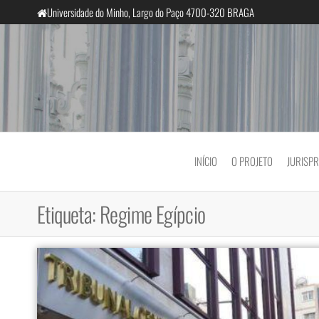
Saltar
Universidade do Minho, Largo do Paço 4700-320 BRAGA
para
o
conteúdo
InclusiveCourts
INÍCIO
O PROJETO
JURISP
Etiqueta:
Regime Egípcio