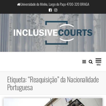
Saltar
Universidade do Minho, Largo do Paço 4700-320 BRAGA
para
o
conteúdo
InclusiveCourts
Igualdade e diferença cultural na
prática judicial portuguesa
MENU
Etiqueta:
“Reaquisição” da Nacionalidade
Portuguesa