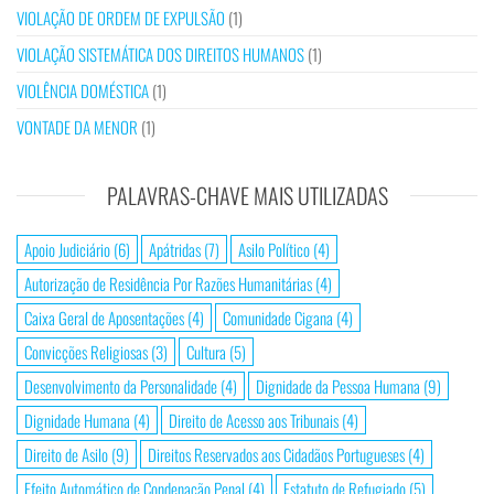
VIOLAÇÃO DE ORDEM DE EXPULSÃO
(1)
VIOLAÇÃO SISTEMÁTICA DOS DIREITOS HUMANOS
(1)
VIOLÊNCIA DOMÉSTICA
(1)
VONTADE DA MENOR
(1)
PALAVRAS-CHAVE MAIS UTILIZADAS
Apoio Judiciário
(6)
Apátridas
(7)
Asilo Político
(4)
Autorização de Residência Por Razões Humanitárias
(4)
Caixa Geral de Aposentações
(4)
Comunidade Cigana
(4)
Convicções Religiosas
(3)
Cultura
(5)
Desenvolvimento da Personalidade
(4)
Dignidade da Pessoa Humana
(9)
Dignidade Humana
(4)
Direito de Acesso aos Tribunais
(4)
Direito de Asilo
(9)
Direitos Reservados aos Cidadãos Portugueses
(4)
Efeito Automático de Condenação Penal
(4)
Estatuto de Refugiado
(5)