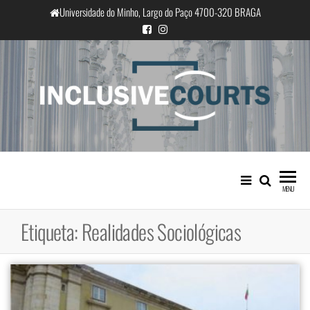
Saltar
Universidade do Minho, Largo do Paço 4700-320 BRAGA
para
o
conteúdo
InclusiveCourts
Igualdade e diferença cultural na
prática judicial portuguesa
MENU
Etiqueta:
Realidades Sociológicas