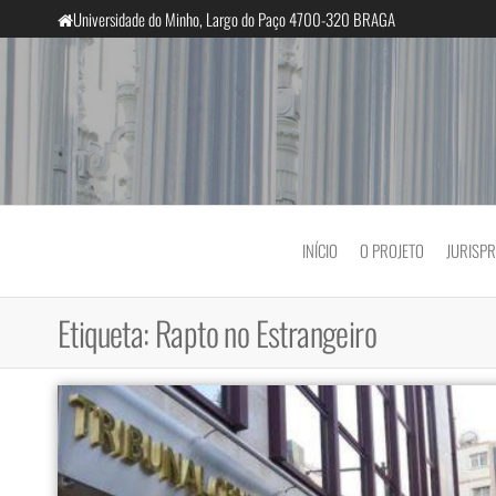
Saltar
Universidade do Minho, Largo do Paço 4700-320 BRAGA
para
o
conteúdo
InclusiveCourts
INÍCIO
O PROJETO
JURISP
Etiqueta:
Rapto no Estrangeiro