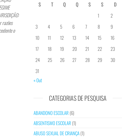
S
T
Q
Q
S
S
D
REGIME
JURISDIÇÃO:
1
2
r razões
3
4
5
6
7
8
9
cedente o
10
11
12
13
14
15
16
17
18
19
20
21
22
23
24
25
26
27
28
29
30
31
« Out
CATEGORIAS DE PESQUISA
ABANDONO ESCOLAR
(6)
ABSENTISMO ESCOLAR
(1)
ABUSO SEXUAL DE CRIANÇA
(1)