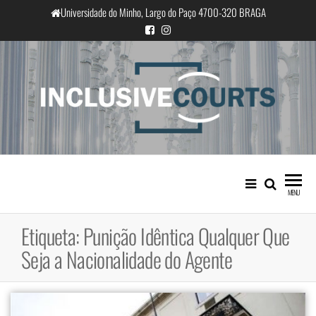
Saltar
Universidade do Minho, Largo do Paço 4700-320 BRAGA
para
o
conteúdo
InclusiveCourts
Igualdade e diferença cultural na
prática judicial portuguesa
MENU
Etiqueta:
Punição Idêntica Qualquer Que
Seja a Nacionalidade do Agente