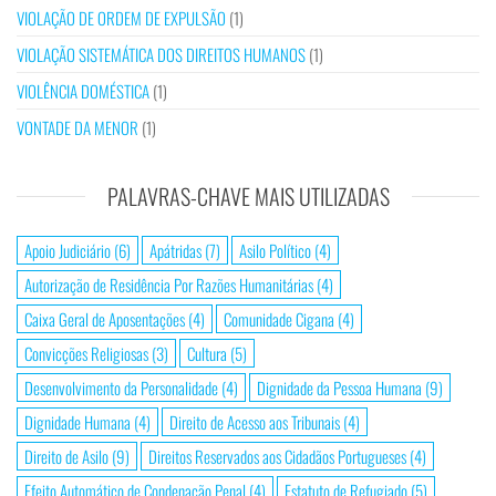
VIOLAÇÃO DE ORDEM DE EXPULSÃO
(1)
VIOLAÇÃO SISTEMÁTICA DOS DIREITOS HUMANOS
(1)
VIOLÊNCIA DOMÉSTICA
(1)
VONTADE DA MENOR
(1)
PALAVRAS-CHAVE MAIS UTILIZADAS
Apoio Judiciário
(6)
Apátridas
(7)
Asilo Político
(4)
Autorização de Residência Por Razões Humanitárias
(4)
Caixa Geral de Aposentações
(4)
Comunidade Cigana
(4)
Convicções Religiosas
(3)
Cultura
(5)
Desenvolvimento da Personalidade
(4)
Dignidade da Pessoa Humana
(9)
Dignidade Humana
(4)
Direito de Acesso aos Tribunais
(4)
Direito de Asilo
(9)
Direitos Reservados aos Cidadãos Portugueses
(4)
Efeito Automático de Condenação Penal
(4)
Estatuto de Refugiado
(5)