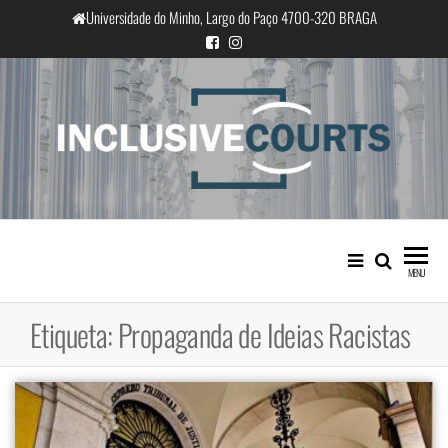
Saltar
Universidade do Minho, Largo do Paço 4700-320 BRAGA
para
o
conteúdo
InclusiveCourts
Igualdade e diferença cultural na
prática judicial portuguesa
MENU
Etiqueta:
Propaganda de Ideias Racistas