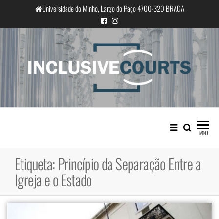
Saltar
Universidade do Minho, Largo do Paço 4700-320 BRAGA
para
o
conteúdo
InclusiveCourts
Igualdade e diferença cultural na
prática judicial portuguesa
MENU
Etiqueta:
Princípio da Separação Entre a
Igreja e o Estado