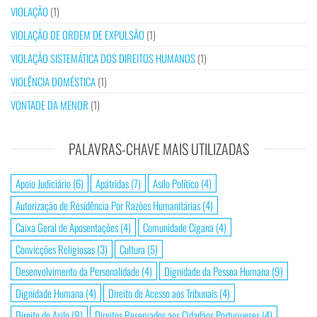
VIOLAÇÃO
(1)
VIOLAÇÃO DE ORDEM DE EXPULSÃO
(1)
VIOLAÇÃO SISTEMÁTICA DOS DIREITOS HUMANOS
(1)
VIOLÊNCIA DOMÉSTICA
(1)
VONTADE DA MENOR
(1)
PALAVRAS-CHAVE MAIS UTILIZADAS
Apoio Judiciário
(6)
Apátridas
(7)
Asilo Político
(4)
Autorização de Residência Por Razões Humanitárias
(4)
Caixa Geral de Aposentações
(4)
Comunidade Cigana
(4)
Convicções Religiosas
(3)
Cultura
(5)
Desenvolvimento da Personalidade
(4)
Dignidade da Pessoa Humana
(9)
Dignidade Humana
(4)
Direito de Acesso aos Tribunais
(4)
Direito de Asilo
(9)
Direitos Reservados aos Cidadãos Portugueses
(4)