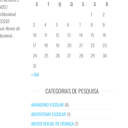
S
T
Q
Q
S
S
D
OS |
itucional,
1
2
CESSO:
3
4
5
6
7
8
9
uís Nunes de
10
11
12
13
14
15
16
tucional…
17
18
19
20
21
22
23
24
25
26
27
28
29
30
31
« Out
CATEGORIAS DE PESQUISA
ABANDONO ESCOLAR
(6)
ABSENTISMO ESCOLAR
(1)
ABUSO SEXUAL DE CRIANÇA
(1)