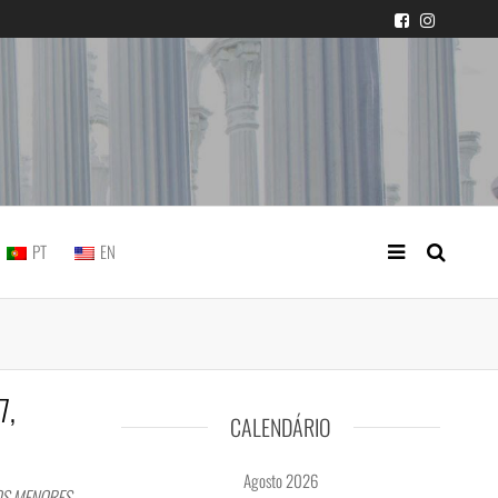
icial portuguesa
PT
EN
7,
CALENDÁRIO
Agosto 2026
OS MENORES