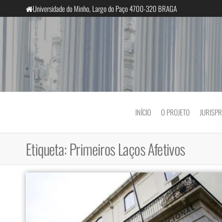
Saltar
Universidade do Minho, Largo do Paço 4700-320 BRAGA
para
o
conteúdo
InclusiveCourts
INÍCIO
O PROJETO
JURISP
Etiqueta:
Primeiros Laços Afetivos