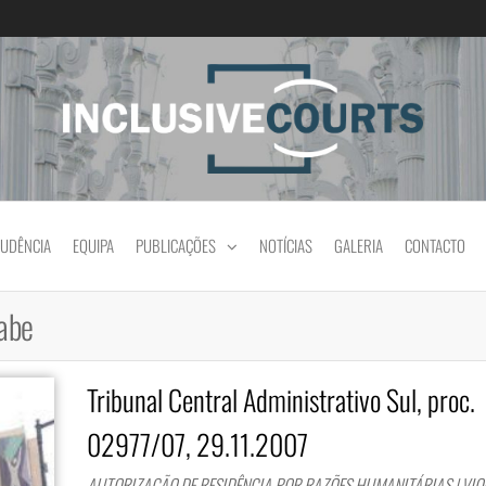
Igualdade e diferença cultural na prática jud
RUDÊNCIA
EQUIPA
PUBLICAÇÕES
NOTÍCIAS
GALERIA
CONTACTO
rabe
Tribunal Central Administrativo Sul, proc.
02977/07, 29.11.2007
AUTORIZAÇÃO DE RESIDÊNCIA POR RAZÕES HUMANITÁRIAS | VI