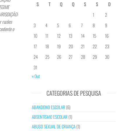
S
T
Q
Q
S
S
D
REGIME
JURISDIÇÃO:
1
2
r razões
3
4
5
6
7
8
9
cedente o
10
11
12
13
14
15
16
17
18
19
20
21
22
23
24
25
26
27
28
29
30
31
« Out
CATEGORIAS DE PESQUISA
ABANDONO ESCOLAR
(6)
ABSENTISMO ESCOLAR
(1)
ABUSO SEXUAL DE CRIANÇA
(1)