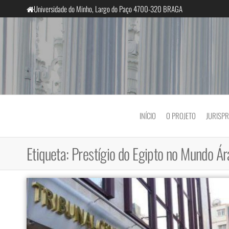
Saltar
Universidade do Minho, Largo do Paço 4700-320 BRAGA
para
o
conteúdo
InclusiveCourts
INÍCIO
O PROJETO
JURISP
Etiqueta:
Prestígio do Egipto no Mundo Á