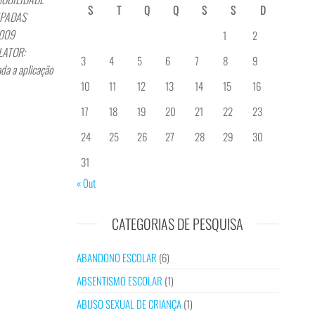
S
T
Q
Q
S
S
D
TIPADAS
.2009
1
2
ELATOR:
3
4
5
6
7
8
9
da a aplicação
10
11
12
13
14
15
16
17
18
19
20
21
22
23
24
25
26
27
28
29
30
31
« Out
CATEGORIAS DE PESQUISA
ABANDONO ESCOLAR
(6)
ABSENTISMO ESCOLAR
(1)
ABUSO SEXUAL DE CRIANÇA
(1)