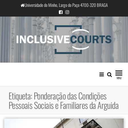
Saltar
Universidade do Minho, Largo do Paço 4700-320 BRAGA
para
o
conteúdo
InclusiveCourts
Igualdade e diferença cultural na
prática judicial portuguesa
MENU
Etiqueta:
Ponderação das Condições
Pessoais Sociais e Familiares da Arguida