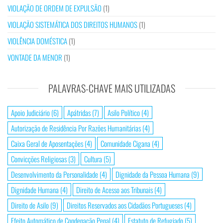
VIOLAÇÃO DE ORDEM DE EXPULSÃO
(1)
VIOLAÇÃO SISTEMÁTICA DOS DIREITOS HUMANOS
(1)
VIOLÊNCIA DOMÉSTICA
(1)
VONTADE DA MENOR
(1)
PALAVRAS-CHAVE MAIS UTILIZADAS
Apoio Judiciário
(6)
Apátridas
(7)
Asilo Político
(4)
Autorização de Residência Por Razões Humanitárias
(4)
Caixa Geral de Aposentações
(4)
Comunidade Cigana
(4)
Convicções Religiosas
(3)
Cultura
(5)
Desenvolvimento da Personalidade
(4)
Dignidade da Pessoa Humana
(9)
Dignidade Humana
(4)
Direito de Acesso aos Tribunais
(4)
Direito de Asilo
(9)
Direitos Reservados aos Cidadãos Portugueses
(4)
Efeito Automático de Condenação Penal
(4)
Estatuto de Refugiado
(5)