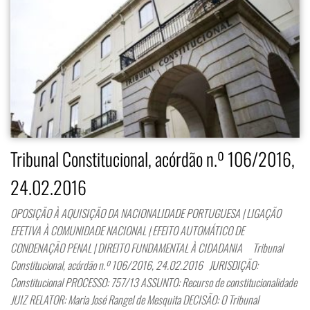
Tribunal Constitucional, acórdão n.º 106/2016,
24.02.2016
OPOSIÇÃO À AQUISIÇÃO DA NACIONALIDADE PORTUGUESA | LIGAÇÃO
EFETIVA À COMUNIDADE NACIONAL | EFEITO AUTOMÁTICO DE
CONDENAÇÃO PENAL | DIREITO FUNDAMENTAL À CIDADANIA Tribunal
Constitucional, acórdão n.º 106/2016, 24.02.2016 JURISDIÇÃO:
Constitucional PROCESSO: 757/13 ASSUNTO: Recurso de constitucionalidade
JUIZ RELATOR: Maria José Rangel de Mesquita DECISÃO: O Tribunal