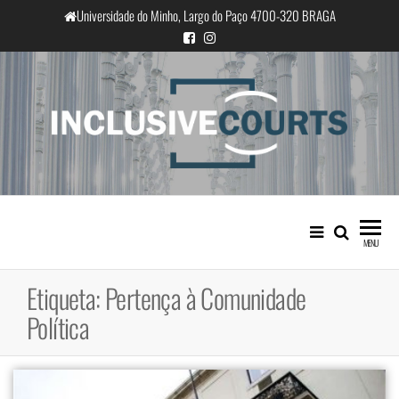
Saltar
Universidade do Minho, Largo do Paço 4700-320 BRAGA
para
o
conteúdo
InclusiveCourts
Igualdade e diferença cultural na
prática judicial portuguesa
MENU
Etiqueta:
Pertença à Comunidade
Política