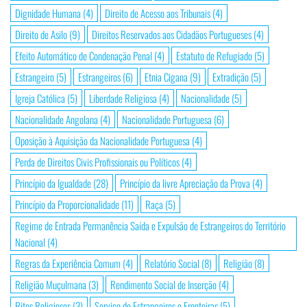
Dignidade Humana
(4)
Direito de Acesso aos Tribunais
(4)
Direito de Asilo
(9)
Direitos Reservados aos Cidadãos Portugueses
(4)
Efeito Automático de Condenação Penal
(4)
Estatuto de Refugiado
(5)
Estrangeiro
(5)
Estrangeiros
(6)
Etnia Cigana
(9)
Extradição
(5)
Igreja Católica
(5)
Liberdade Religiosa
(4)
Nacionalidade
(5)
Nacionalidade Angolana
(4)
Nacionalidade Portuguesa
(6)
Oposição à Aquisição da Nacionalidade Portuguesa
(4)
Perda de Direitos Civis Profissionais ou Políticos
(4)
Princípio da Igualdade
(28)
Princípio da livre Apreciação da Prova
(4)
Princípio da Proporcionalidade
(11)
Raça
(5)
Regime de Entrada Permanência Saída e Expulsão de Estrangeiros do Território
Nacional
(4)
Regras da Experiência Comum
(4)
Relatório Social
(8)
Religião
(8)
Religião Muçulmana
(3)
Rendimento Social de Inserção
(4)
Ritos Religiosos
(3)
Serviço de Estrangeiros e Fronteiras
(5)