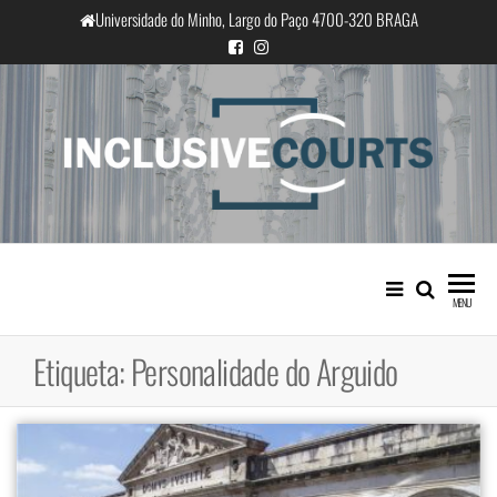
Saltar
Universidade do Minho, Largo do Paço 4700-320 BRAGA
para
o
conteúdo
InclusiveCourts
Igualdade e diferença cultural na
prática judicial portuguesa
MENU
Etiqueta:
Personalidade do Arguido