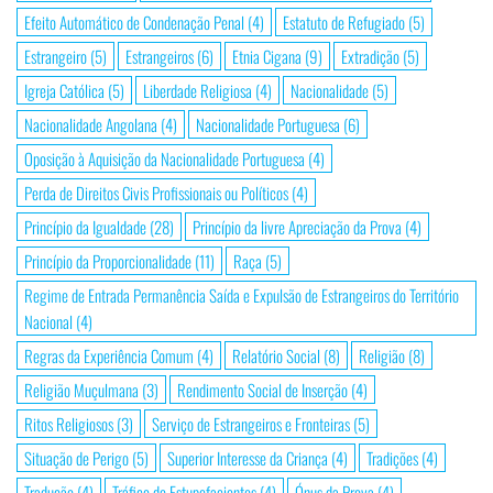
Efeito Automático de Condenação Penal
(4)
Estatuto de Refugiado
(5)
Estrangeiro
(5)
Estrangeiros
(6)
Etnia Cigana
(9)
Extradição
(5)
Igreja Católica
(5)
Liberdade Religiosa
(4)
Nacionalidade
(5)
Nacionalidade Angolana
(4)
Nacionalidade Portuguesa
(6)
Oposição à Aquisição da Nacionalidade Portuguesa
(4)
Perda de Direitos Civis Profissionais ou Políticos
(4)
Princípio da Igualdade
(28)
Princípio da livre Apreciação da Prova
(4)
Princípio da Proporcionalidade
(11)
Raça
(5)
Regime de Entrada Permanência Saída e Expulsão de Estrangeiros do Território
Nacional
(4)
Regras da Experiência Comum
(4)
Relatório Social
(8)
Religião
(8)
Religião Muçulmana
(3)
Rendimento Social de Inserção
(4)
Ritos Religiosos
(3)
Serviço de Estrangeiros e Fronteiras
(5)
Situação de Perigo
(5)
Superior Interesse da Criança
(4)
Tradições
(4)
Tradução
(4)
Tráfico de Estupefacientes
(4)
Ónus da Prova
(4)