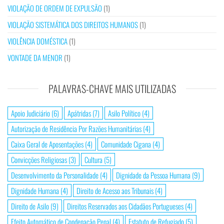
VIOLAÇÃO DE ORDEM DE EXPULSÃO
(1)
VIOLAÇÃO SISTEMÁTICA DOS DIREITOS HUMANOS
(1)
VIOLÊNCIA DOMÉSTICA
(1)
VONTADE DA MENOR
(1)
PALAVRAS-CHAVE MAIS UTILIZADAS
Apoio Judiciário
(6)
Apátridas
(7)
Asilo Político
(4)
Autorização de Residência Por Razões Humanitárias
(4)
Caixa Geral de Aposentações
(4)
Comunidade Cigana
(4)
Convicções Religiosas
(3)
Cultura
(5)
Desenvolvimento da Personalidade
(4)
Dignidade da Pessoa Humana
(9)
Dignidade Humana
(4)
Direito de Acesso aos Tribunais
(4)
Direito de Asilo
(9)
Direitos Reservados aos Cidadãos Portugueses
(4)
Efeito Automático de Condenação Penal
(4)
Estatuto de Refugiado
(5)