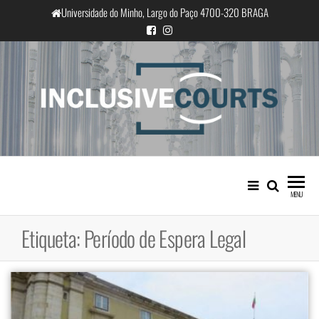
Saltar
Universidade do Minho, Largo do Paço 4700-320 BRAGA
para
o
conteúdo
InclusiveCourts
Igualdade e diferença cultural na
prática judicial portuguesa
MENU
Etiqueta:
Período de Espera Legal