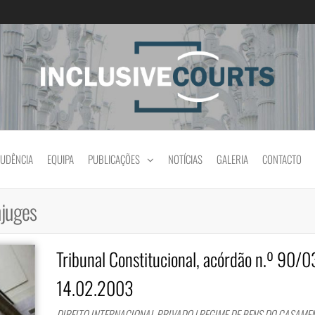
Igualdade e diferença cultural na prática jud
RUDÊNCIA
EQUIPA
PUBLICAÇÕES
NOTÍCIAS
GALERIA
CONTACTO
njuges
Tribunal Constitucional, acórdão n.º 90/0
14.02.2003
DIREITO INTERNACIONAL PRIVADO | REGIME DE BENS DO CASAME