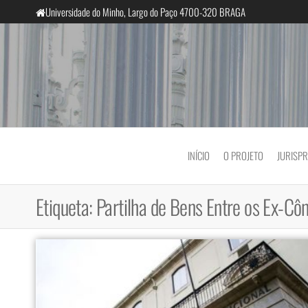
Saltar
Universidade do Minho, Largo do Paço 4700-320 BRAGA
para
o
conteúdo
InclusiveCourts
INÍCIO
O PROJETO
JURISP
Etiqueta:
Partilha de Bens Entre os Ex-Cô