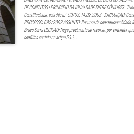
DE CONFLITOS | PRINCÍPIO DA IGUALDADE ENTRE CÔNJUGES Trib
Constitucional, acórdão n.º 90/03, 14.02.2003 JURISDIÇÃO: Const
PROCESSO: 692/2002 ASSUNTO: Recurso de constitucionalidade J
Bravo Serra DECISÃO: Nega provimento ao recurso, por entender qu
conflitos contida no artigo 53.º,…