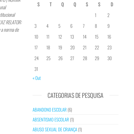
S
T
Q
Q
S
S
D
unal
itucional
1
2
UIZ RELATOR:
3
4
5
6
7
8
9
e a norma de
10
11
12
13
14
15
16
17
18
19
20
21
22
23
24
25
26
27
28
29
30
31
« Out
CATEGORIAS DE PESQUISA
ABANDONO ESCOLAR
(6)
ABSENTISMO ESCOLAR
(1)
ABUSO SEXUAL DE CRIANÇA
(1)