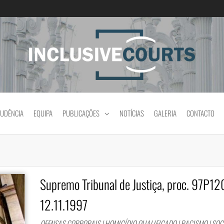
Igualdade e diferença cultural na prática jud
RUDÊNCIA
EQUIPA
PUBLICAÇÕES
NOTÍCIAS
GALERIA
CONTACTO
Supremo Tribunal de Justiça, proc. 97P12
12.11.1997
OFENSAS CORPORAIS | HOMICÍDIO QUALIFICADO | RACISMO | SOC