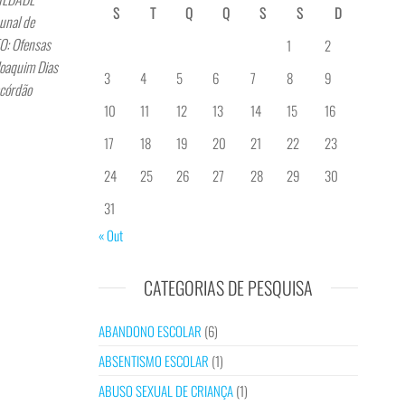
S
T
Q
Q
S
S
D
unal de
O: Ofensas
1
2
Joaquim Dias
3
4
5
6
7
8
9
acórdão
10
11
12
13
14
15
16
17
18
19
20
21
22
23
24
25
26
27
28
29
30
31
« Out
CATEGORIAS DE PESQUISA
ABANDONO ESCOLAR
(6)
ABSENTISMO ESCOLAR
(1)
ABUSO SEXUAL DE CRIANÇA
(1)