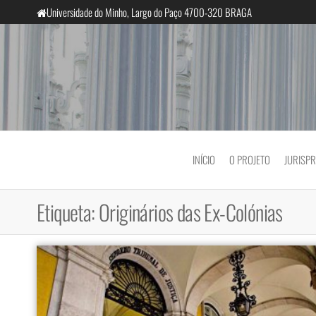
Saltar
Universidade do Minho, Largo do Paço 4700-320 BRAGA
para
o
conteúdo
InclusiveCourts
INÍCIO
O PROJETO
JURISP
Etiqueta:
Originários das Ex-Colónias