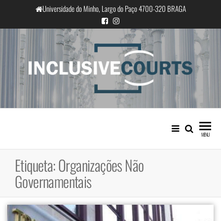
Saltar
Universidade do Minho, Largo do Paço 4700-320 BRAGA
para
o
conteúdo
InclusiveCourts
Igualdade e diferença cultural na
prática judicial portuguesa
MENU
Etiqueta:
Organizações Não
Governamentais