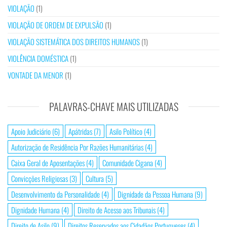
VIOLAÇÃO
(1)
VIOLAÇÃO DE ORDEM DE EXPULSÃO
(1)
VIOLAÇÃO SISTEMÁTICA DOS DIREITOS HUMANOS
(1)
VIOLÊNCIA DOMÉSTICA
(1)
VONTADE DA MENOR
(1)
PALAVRAS-CHAVE MAIS UTILIZADAS
Apoio Judiciário
(6)
Apátridas
(7)
Asilo Político
(4)
Autorização de Residência Por Razões Humanitárias
(4)
Caixa Geral de Aposentações
(4)
Comunidade Cigana
(4)
Convicções Religiosas
(3)
Cultura
(5)
Desenvolvimento da Personalidade
(4)
Dignidade da Pessoa Humana
(9)
Dignidade Humana
(4)
Direito de Acesso aos Tribunais
(4)
Direito de Asilo
(9)
Direitos Reservados aos Cidadãos Portugueses
(4)