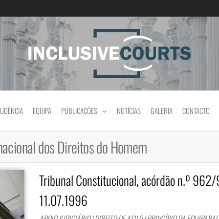
Igualdade e diferença cultural na prática jud
RUDÊNCIA
EQUIPA
PUBLICAÇÕES
NOTÍCIAS
GALERIA
CONTACTO
nacional dos Direitos do Homem
Tribunal Constitucional, acórdão n.º 962/
11.07.1996
APOIO JUDICIÁRIO | DIREITO DE ASILO | PRINCÍPIO DA EQUIPARA