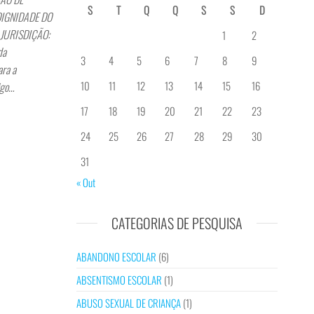
S
T
Q
Q
S
S
D
DIGNIDADE DO
 JURISDIÇÃO:
1
2
da
3
4
5
6
7
8
9
ara a
10
11
12
13
14
15
16
igo…
17
18
19
20
21
22
23
24
25
26
27
28
29
30
31
« Out
CATEGORIAS DE PESQUISA
ABANDONO ESCOLAR
(6)
ABSENTISMO ESCOLAR
(1)
ABUSO SEXUAL DE CRIANÇA
(1)