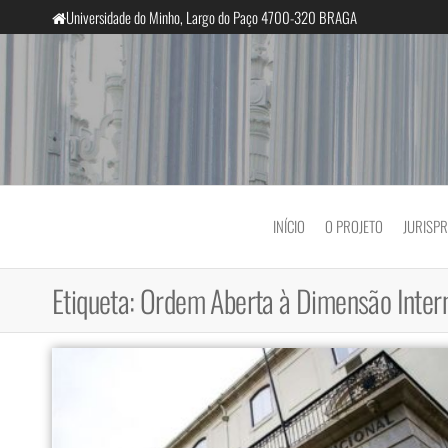
Saltar
Universidade do Minho, Largo do Paço 4700-320 BRAGA
para
o
conteúdo
InclusiveCourts
INÍCIO
O PROJETO
JURISP
Etiqueta:
Ordem Aberta à Dimensão Inter