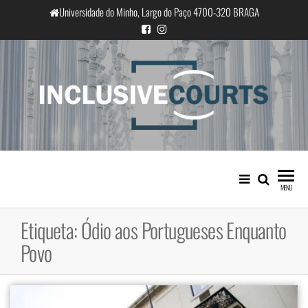
Saltar
Universidade do Minho, Largo do Paço 4700-320 BRAGA
para
o
conteúdo
InclusiveCourts
Igualdade e diferença cultural na
prática judicial portuguesa
MENU
Etiqueta:
Ódio aos Portugueses Enquanto
Povo