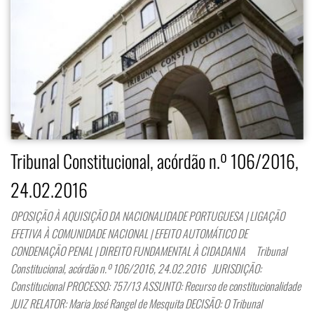
Tribunal Constitucional, acórdão n.º 106/2016,
24.02.2016
OPOSIÇÃO À AQUISIÇÃO DA NACIONALIDADE PORTUGUESA | LIGAÇÃO
EFETIVA À COMUNIDADE NACIONAL | EFEITO AUTOMÁTICO DE
CONDENAÇÃO PENAL | DIREITO FUNDAMENTAL À CIDADANIA Tribunal
Constitucional, acórdão n.º 106/2016, 24.02.2016 JURISDIÇÃO:
Constitucional PROCESSO: 757/13 ASSUNTO: Recurso de constitucionalidade
JUIZ RELATOR: Maria José Rangel de Mesquita DECISÃO: O Tribunal