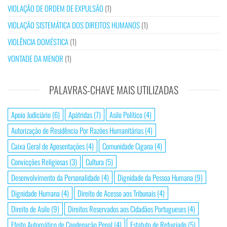
VIOLAÇÃO DE ORDEM DE EXPULSÃO
(1)
VIOLAÇÃO SISTEMÁTICA DOS DIREITOS HUMANOS
(1)
VIOLÊNCIA DOMÉSTICA
(1)
VONTADE DA MENOR
(1)
PALAVRAS-CHAVE MAIS UTILIZADAS
Apoio Judiciário
(6)
Apátridas
(7)
Asilo Político
(4)
Autorização de Residência Por Razões Humanitárias
(4)
Caixa Geral de Aposentações
(4)
Comunidade Cigana
(4)
Convicções Religiosas
(3)
Cultura
(5)
Desenvolvimento da Personalidade
(4)
Dignidade da Pessoa Humana
(9)
Dignidade Humana
(4)
Direito de Acesso aos Tribunais
(4)
Direito de Asilo
(9)
Direitos Reservados aos Cidadãos Portugueses
(4)
Efeito Automático de Condenação Penal
(4)
Estatuto de Refugiado
(5)