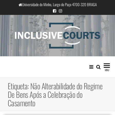
Saltar
Universidade do Minho, Largo do Paço 4700-320 BRAGA
para
o
conteúdo
InclusiveCourts
Igualdade e diferença cultural na
prática judicial portuguesa
MENU
Etiqueta:
Não Alterabilidade do Regime
De Bens Após a Celebração do
Casamento