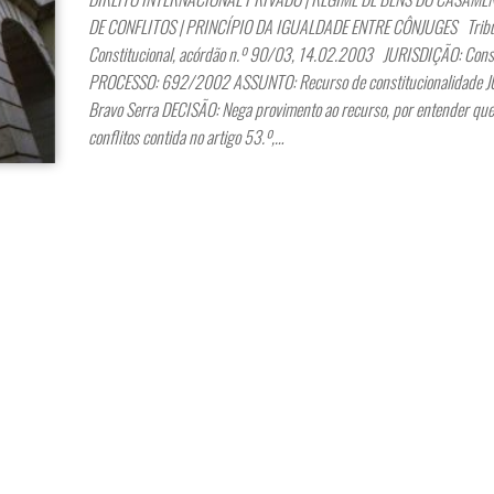
DE CONFLITOS | PRINCÍPIO DA IGUALDADE ENTRE CÔNJUGES Trib
Constitucional, acórdão n.º 90/03, 14.02.2003 JURISDIÇÃO: Const
PROCESSO: 692/2002 ASSUNTO: Recurso de constitucionalidade J
Bravo Serra DECISÃO: Nega provimento ao recurso, por entender qu
conflitos contida no artigo 53.º,…