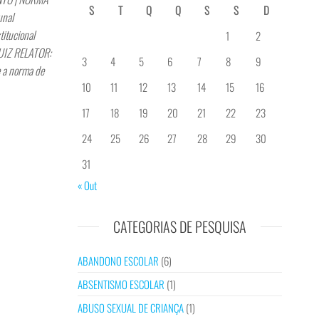
S
T
Q
Q
S
S
D
unal
itucional
1
2
UIZ RELATOR:
3
4
5
6
7
8
9
e a norma de
10
11
12
13
14
15
16
17
18
19
20
21
22
23
24
25
26
27
28
29
30
31
« Out
CATEGORIAS DE PESQUISA
ABANDONO ESCOLAR
(6)
ABSENTISMO ESCOLAR
(1)
ABUSO SEXUAL DE CRIANÇA
(1)