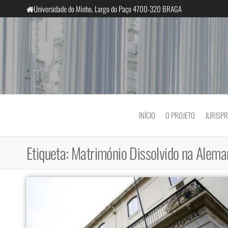
Saltar
Universidade do Minho, Largo do Paço 4700-320 BRAGA
para
o
conteúdo
InclusiveCourts
INÍCIO
O PROJETO
JURISP
Etiqueta:
Matrimónio Dissolvido na Alem