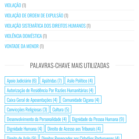
VIOLAÇÃO
(1)
VIOLAÇÃO DE ORDEM DE EXPULSÃO
(1)
VIOLAÇÃO SISTEMÁTICA DOS DIREITOS HUMANOS
(1)
VIOLÊNCIA DOMÉSTICA
(1)
VONTADE DA MENOR
(1)
PALAVRAS-CHAVE MAIS UTILIZADAS
Apoio Judiciário
(6)
Apátridas
(7)
Asilo Político
(4)
Autorização de Residência Por Razões Humanitárias
(4)
Caixa Geral de Aposentações
(4)
Comunidade Cigana
(4)
Convicções Religiosas
(3)
Cultura
(5)
Desenvolvimento da Personalidade
(4)
Dignidade da Pessoa Humana
(9)
Dignidade Humana
(4)
Direito de Acesso aos Tribunais
(4)
Direito de Asilo
(9)
Direitos Reservados aos Cidadãos Portugueses
(4)