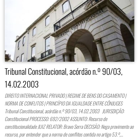
Tribunal Constitucional, acórdão n.º 90/03,
14.02.2003
DIREITO INTERNACIONAL PRIVADO | REGIME DE BENS DO CASAMENTO |
NORMA DE CONFLITOS | PRINCÍPIO DA IGUALDADE ENTRE CÔNJUGES
Tribunal Constitucional, acórdão n.º 90/03, 14.02.2003 JURISDIÇÃO:
Constitucional PROCESSO: 692/2002 ASSUNTO: Recurso de
constitucionalidade JUIZ RELATOR: Bravo Serra DECISÃO: Nega provimento ao
recurso, por entender que a norma de conflitos contida no artigo 53.º,…