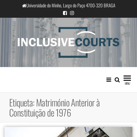
Saltar
Universidade do Minho, Largo do Paço 4700-320 BRAGA
para
o
conteúdo
InclusiveCourts
Igualdade e diferença cultural na
prática judicial portuguesa
MENU
Etiqueta:
Matrimónio Anterior à
Constituição de 1976