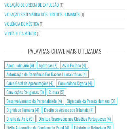
VIOLAÇÃO DE ORDEM DE EXPULSÃO
(1)
VIOLAÇÃO SISTEMÁTICA DOS DIREITOS HUMANOS
(1)
VIOLÊNCIA DOMÉSTICA
(1)
VONTADE DA MENOR
(1)
PALAVRAS-CHAVE MAIS UTILIZADAS
Apoio Judiciário
(6)
Apátridas
(7)
Asilo Político
(4)
Autorização de Residência Por Razões Humanitárias
(4)
Caixa Geral de Aposentações
(4)
Comunidade Cigana
(4)
Convicções Religiosas
(3)
Cultura
(5)
Desenvolvimento da Personalidade
(4)
Dignidade da Pessoa Humana
(9)
Dignidade Humana
(4)
Direito de Acesso aos Tribunais
(4)
Direito de Asilo
(9)
Direitos Reservados aos Cidadãos Portugueses
(4)
Efeito Automático de Condenação Penal
(4)
Estatuto de Refugiado
(5)