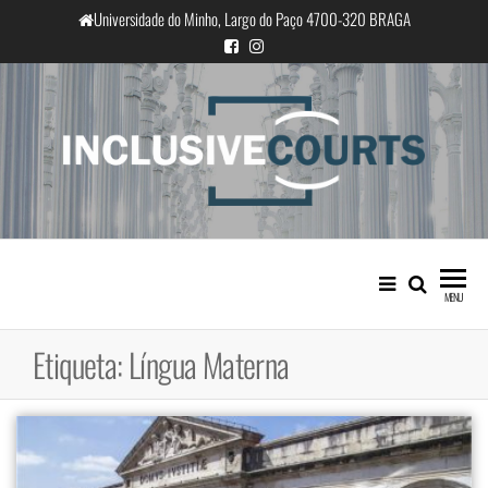
Saltar
Universidade do Minho, Largo do Paço 4700-320 BRAGA
para
o
conteúdo
InclusiveCourts
Igualdade e diferença cultural na
prática judicial portuguesa
MENU
Etiqueta:
Língua Materna