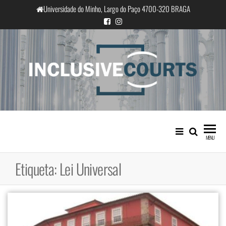
Saltar
Universidade do Minho, Largo do Paço 4700-320 BRAGA
para
o
conteúdo
InclusiveCourts
Igualdade e diferença cultural na
prática judicial portuguesa
MENU
Etiqueta:
Lei Universal