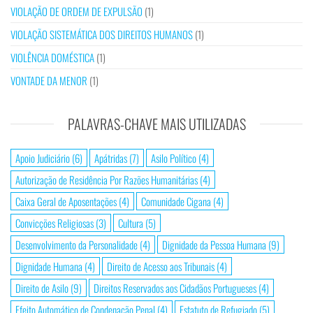
VIOLAÇÃO DE ORDEM DE EXPULSÃO
(1)
VIOLAÇÃO SISTEMÁTICA DOS DIREITOS HUMANOS
(1)
VIOLÊNCIA DOMÉSTICA
(1)
VONTADE DA MENOR
(1)
PALAVRAS-CHAVE MAIS UTILIZADAS
Apoio Judiciário
(6)
Apátridas
(7)
Asilo Político
(4)
Autorização de Residência Por Razões Humanitárias
(4)
Caixa Geral de Aposentações
(4)
Comunidade Cigana
(4)
Convicções Religiosas
(3)
Cultura
(5)
Desenvolvimento da Personalidade
(4)
Dignidade da Pessoa Humana
(9)
Dignidade Humana
(4)
Direito de Acesso aos Tribunais
(4)
Direito de Asilo
(9)
Direitos Reservados aos Cidadãos Portugueses
(4)
Efeito Automático de Condenação Penal
(4)
Estatuto de Refugiado
(5)