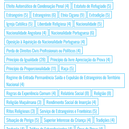
Efeito Automático de Condenação Penal
(4)
Estatuto de Refugiado
(5)
Estrangeiro
(5)
Estrangeiros
(6)
Etnia Cigana
(9)
Extradição
(5)
Igreja Católica
(5)
Liberdade Religiosa
(4)
Nacionalidade
(5)
Nacionalidade Angolana
(4)
Nacionalidade Portuguesa
(6)
Oposição à Aquisição da Nacionalidade Portuguesa
(4)
Perda de Direitos Civis Profissionais ou Políticos
(4)
Princípio da Igualdade
(28)
Princípio da livre Apreciação da Prova
(4)
Princípio da Proporcionalidade
(11)
Raça
(5)
Regime de Entrada Permanência Saída e Expulsão de Estrangeiros do Território
Nacional
(4)
Regras da Experiência Comum
(4)
Relatório Social
(8)
Religião
(8)
Religião Muçulmana
(3)
Rendimento Social de Inserção
(4)
Ritos Religiosos
(3)
Serviço de Estrangeiros e Fronteiras
(5)
Situação de Perigo
(5)
Superior Interesse da Criança
(4)
Tradições
(4)
Tradução
(4)
Tráfico de Estupefacientes
(4)
Ónus da Prova
(4)