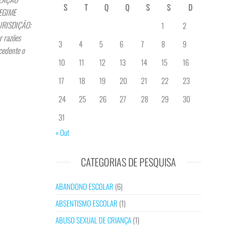
S
T
Q
Q
S
S
D
REGIME
JURISDIÇÃO:
1
2
r razões
3
4
5
6
7
8
9
cedente o
10
11
12
13
14
15
16
17
18
19
20
21
22
23
24
25
26
27
28
29
30
31
« Out
CATEGORIAS DE PESQUISA
ABANDONO ESCOLAR
(6)
ABSENTISMO ESCOLAR
(1)
ABUSO SEXUAL DE CRIANÇA
(1)