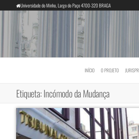
Saltar
Universidade do Minho, Largo do Paço 4700-320 BRAGA
para
o
conteúdo
InclusiveCourts
INÍCIO
O PROJETO
JURISP
Etiqueta:
Incómodo da Mudança