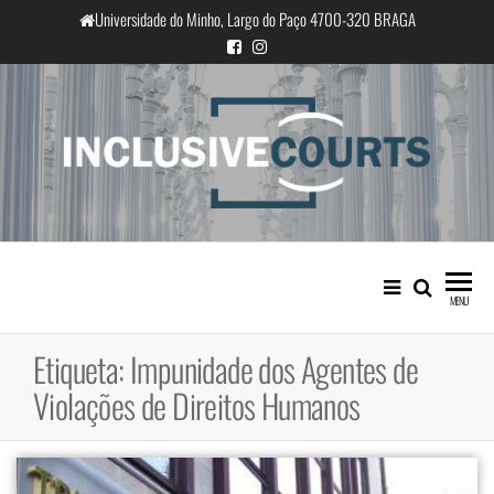
Saltar
Universidade do Minho, Largo do Paço 4700-320 BRAGA
para
o
conteúdo
InclusiveCourts
Igualdade e diferença cultural na
prática judicial portuguesa
MENU
Etiqueta:
Impunidade dos Agentes de
Violações de Direitos Humanos