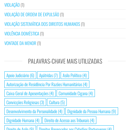
VIOLAÇÃO
(1)
VIOLAÇÃO DE ORDEM DE EXPULSÃO
(1)
VIOLAÇÃO SISTEMÁTICA DOS DIREITOS HUMANOS
(1)
VIOLÊNCIA DOMÉSTICA
(1)
VONTADE DA MENOR
(1)
PALAVRAS-CHAVE MAIS UTILIZADAS
Apoio Judiciário
(6)
Apátridas
(7)
Asilo Político
(4)
Autorização de Residência Por Razões Humanitárias
(4)
Caixa Geral de Aposentações
(4)
Comunidade Cigana
(4)
Convicções Religiosas
(3)
Cultura
(5)
Desenvolvimento da Personalidade
(4)
Dignidade da Pessoa Humana
(9)
Dignidade Humana
(4)
Direito de Acesso aos Tribunais
(4)
Direito de Asilo
(9)
Direitos Reservados aos Cidadãos Portugueses
(4)