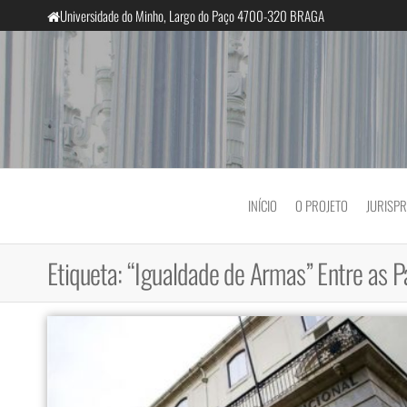
Saltar
Universidade do Minho, Largo do Paço 4700-320 BRAGA
para
o
conteúdo
InclusiveCourts
INÍCIO
O PROJETO
JURISP
Etiqueta:
“Igualdade de Armas” Entre as P