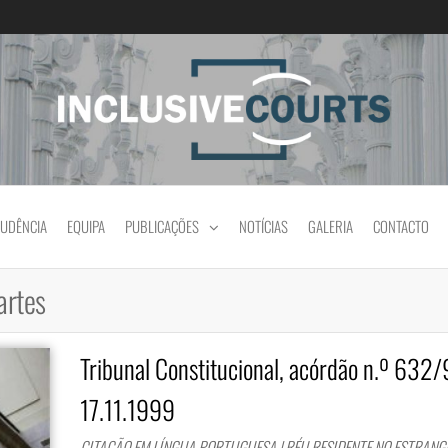
Igualdade e diferença cultural na prática jud
RUDÊNCIA
EQUIPA
PUBLICAÇÕES
NOTÍCIAS
GALERIA
CONTACTO
artes
Tribunal Constitucional, acórdão n.º 632/
17.11.1999
CITAÇÃO EM LÍNGUA PORTUGUESA | RÉU RESIDENTE NO ESTRANGE