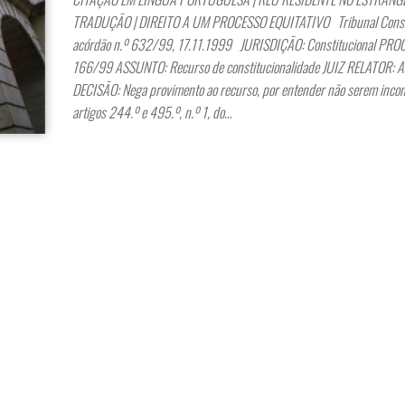
TRADUÇÃO | DIREITO A UM PROCESSO EQUITATIVO Tribunal Consti
acórdão n.º 632/99, 17.11.1999 JURISDIÇÃO: Constitucional PRO
166/99 ASSUNTO: Recurso de constitucionalidade JUIZ RELATOR: Ar
DECISÃO: Nega provimento ao recurso, por entender não serem incons
artigos 244.º e 495.º, n.º 1, do…